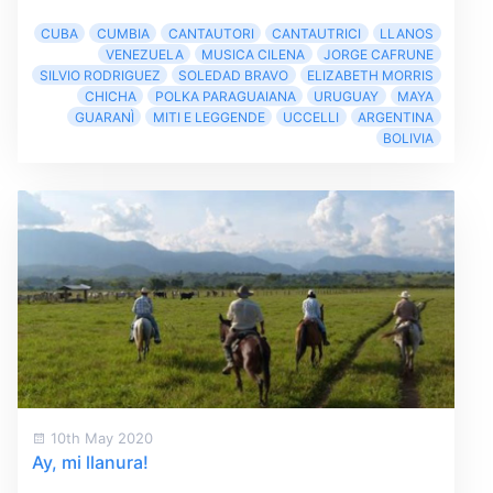
CUBA
CUMBIA
CANTAUTORI
CANTAUTRICI
LLANOS
VENEZUELA
MUSICA CILENA
JORGE CAFRUNE
SILVIO RODRIGUEZ
SOLEDAD BRAVO
ELIZABETH MORRIS
CHICHA
POLKA PARAGUAIANA
URUGUAY
MAYA
GUARANÌ
MITI E LEGGENDE
UCCELLI
ARGENTINA
BOLIVIA
10th May 2020
Ay, mi llanura!