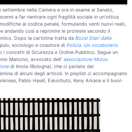
a settembre nella Camera e ora in esame al Senato,
cenni a far rientrare ogni fragilità sociale in un'ottica
 modifiche al codice penale, formulando venti nuovi reati,
e andando così a reprimire le proteste secondo il
emico. Dopo la cartolina tratta da
Boza! Diari dalla
giulo, sociologo e coautore di
Polizia. Un vocabolario
 i concetti di Sicurezza e Ordine Pubblico. Segue un
onio Mancino, avvocato dell'
associazione Mutuo
ione
di Imola (Bologna), che ci parlano dei
mina di alcuni degli articoli. In playlist ci accompagnano
Punkreas, Pablo Hasél, Eskorbuto, Keny Arkana e il buon