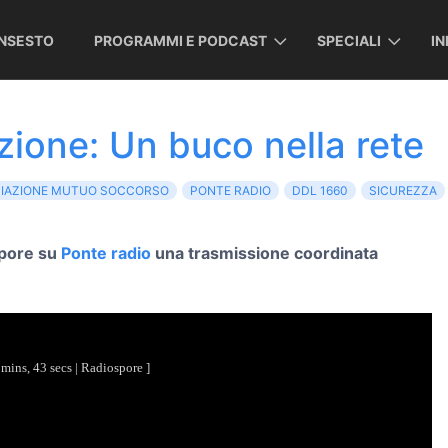
INSESTO
PROGRAMMI E PODCAST
SPECIALI
I
zione: Un buco nella rete
IAZIONE MUTUO SOCCORSO
PONTE RADIO
DDL 1660
SICUREZZA
Spore su
Ponte radio
una trasmissione coordinata