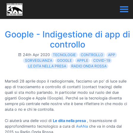
Goople - Indigestione di app di
controllo
24th Apr 2020
TECNOLOGIE
CONTROLLO
APP
SORVEGLIANZA
GOOGLE
APPLE
COVID-19
LE DITA NELLA PRESA
RADIO ONDA ROSSA
Martedì 28 aprile dopo il radiogiornale, facciamo un po' di luce sulle
app di tracciamento e controllo di contatti (contact tracing) delle
quali si sta molto parlando. In particolar modo sul ruolo dei due
giganti Google e Apple (Goople). Perché se la tecnologia diventa
sempre più centrale nelle nostre vite è bene riflettere in che modo ci
aiuta o no e chi le controlla.
Ci aiuterà una delle voci di
Le dita nella presa
, trasmissione di
approfondimento tecnologico a cura di
AvANa
che va in onda dal
2015 su Radio Onda Rossa.