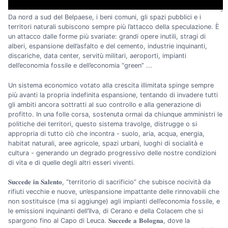
Da nord a sud del Belpaese, i beni comuni, gli spazi pubblici e i
territori naturali subiscono sempre più l’attacco della speculazione. È
un attacco dalle forme più svariate: grandi opere inutili, stragi di
alberi, espansione dell’asfalto e del cemento, industrie inquinanti,
discariche, data center, servitù militari, aeroporti, impianti
dell’economia fossile e dell’economia “green” ...
Un sistema economico votato alla crescita illimitata spinge sempre
più avanti la propria indefinita espansione, tentando di invadere tutti
gli ambiti ancora sottratti al suo controllo e alla generazione di
profitto. In una folle corsa, sostenuta ormai da chiunque amministri le
politiche dei territori, questo sistema travolge, distrugge o si
appropria di tutto ciò che incontra - suolo, aria, acqua, energia,
habitat naturali, aree agricole, spazi urbani, luoghi di socialità e
cultura - generando un degrado progressivo delle nostre condizioni
di vita e di quelle degli altri esseri viventi.
𝐒𝐮𝐜𝐜𝐞𝐝𝐞 𝐢𝐧 𝐒𝐚𝐥𝐞𝐧𝐭𝐨, “territorio di sacrificio” che subisce nocività da
rifiuti vecchie e nuove, un’espansione impattante delle rinnovabili che
non sostituisce (ma si aggiunge) agli impianti dell’economia fossile, e
le emissioni inquinanti dell’Ilva, di Cerano e della Colacem che si
spargono fino al Capo di Leuca. 𝐒𝐮𝐜𝐜𝐞𝐝𝐞 𝐚 𝐁𝐨𝐥𝐨𝐠𝐧𝐚, dove la