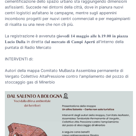
cementificazione dello spazio urbano sta raggiungendo dimensioni
asfissianti. Succede nei dintorni della città, dove in pianura nuovi
centri logistici asfaltano le campagne, mentre sugli appennini
incombono progetti per nuovi centri commerciali e per megaimpianti
di risalita su una neve che non c’è più.
La registrazione è avvenuta g𝐢𝐨𝐯𝐞𝐝𝐢̀ 𝟏𝟒 𝐦𝐚𝐠𝐠𝐢𝐨 𝐚𝐥𝐥𝐞 𝐡.𝟏𝟗.𝟎𝟎 𝐢𝐧 𝐩𝐢𝐚𝐳𝐳𝐚
𝐋𝐮𝐜𝐢𝐨 𝐃𝐚𝐥𝐥𝐚 in diretta d𝐚𝐥 𝐦𝐞𝐫𝐜𝐚𝐭𝐨 𝐝𝐢 𝐂𝐚𝐦𝐩𝐢 𝐀𝐩𝐞𝐫𝐭𝐢 all'interno della
puntata di Radio Mercato
INTERVENTI di:
Autori della mappa Comitato MuBasta Assemblea permanente di
Vergato Collettivo AltaPressione contro l'ampliamento del pozzo di
stoccaggio gas di Minerbio