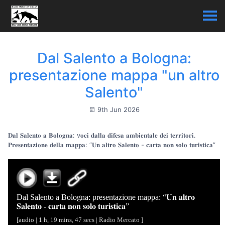
Dal Salento a Bologna:
presentazione mappa "un altro
Salento"
9th Jun 2026
𝐃𝐚𝐥 𝐒𝐚𝐥𝐞𝐧𝐭𝐨 𝐚 𝐁𝐨𝐥𝐨𝐠𝐧𝐚: v𝐨𝐜𝐢 𝐝𝐚𝐥𝐥𝐚 𝐝𝐢𝐟𝐞𝐬𝐚 𝐚𝐦𝐛𝐢𝐞𝐧𝐭𝐚𝐥𝐞 𝐝𝐞𝐢 𝐭𝐞𝐫𝐫𝐢𝐭𝐨𝐫𝐢.
𝐏𝐫𝐞𝐬𝐞𝐧𝐭𝐚𝐳𝐢𝐨𝐧𝐞 𝐝𝐞𝐥𝐥𝐚 𝐦𝐚𝐩𝐩𝐚: “𝐔𝐧 𝐚𝐥𝐭𝐫𝐨 𝐒𝐚𝐥𝐞𝐧𝐭𝐨 - 𝐜𝐚𝐫𝐭𝐚 𝐧𝐨𝐧 𝐬𝐨𝐥𝐨 𝐭𝐮𝐫𝐢𝐬𝐭𝐢𝐜𝐚”