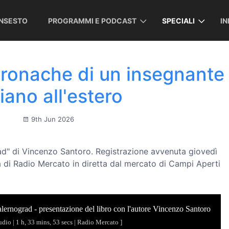
INSESTO
PROGRAMMI E PODCAST
SPECIALI
I
cronache di un insegnante
liano all'estero
9th Jun 2026
ad" di Vincenzo Santoro. Registrazione avvenuta giovedì
ta di Radio Mercato in diretta dal mercato di Campi Aperti