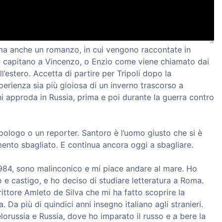
 ma anche un romanzo, in cui vengono raccontate in
he capitano a Vincenzo, o Enzio come viene chiamato dai
ll’estero. Accetta di partire per Tripoli dopo la
sperienza sia più gioiosa di un inverno trascorso a
ni approda in Russia, prima e poi durante la guerra contro
ologo o un reporter. Santoro è l’uomo giusto che si è
ento sbagliato. E continua ancora oggi a sbagliare.
1984, sono malinconico e mi piace andare al mare. Ho
tto e castigo, e ho deciso di studiare letteratura a Roma.
ittore Amleto de Silva che mi ha fatto scoprire la
a. Da più di quindici anni insegno italiano agli stranieri.
elorussia e Russia, dove ho imparato il russo e a bere la