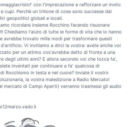
nnaggiacristo!' con l'imprecazione a rafforzare un invito
i e cupi. Perchè un trilione di cose sono successe dal
i geopolitici globali e locali.
liamo ricordare insieme Rocchino facendo risuonare
!! Chiediamo l'aiuto di tutte le forme di vita che lo hanno
he avrebbe trovato mille modi per trasformare questi
'artificio. Vi invitiamo a dirci la vostra: avete anche voi
izzato per un attimo cos'avrebbe detto di fronte a una
re degli ultimi anni? E allora secondo voi che tocca fa',
iete inventati per continuare a fa' qualcosa di
di Rocchismo in testa e nel cuore? Inviate il vostro
voluzionaria, la vostra maledizione a Radio Mercato!
al mercato di Campi Aperti) verranno trasmessi gli audio
dio12marzo.vado.li