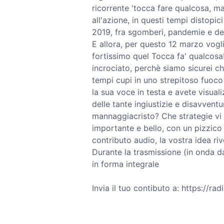
ricorrente 'tocca fare qualcosa, ma
all'azione, in questi tempi distopic
2019, fra sgomberi, pandemie e delir
E allora, per questo 12 marzo vog
fortissimo quel Tocca fa' qualcosa!
incrociato, perchè siamo sicurei c
tempi cupi in uno strepitoso fuoco d
la sua voce in testa e avete visual
delle tante ingiustizie e disavventu
mannaggiacristo? Che strategie vi s
importante e bello, con un pizzico 
contributo audio, la vostra idea ri
Durante la trasmissione (in onda d
in forma integrale
Invia il tuo contibuto a: https://ra