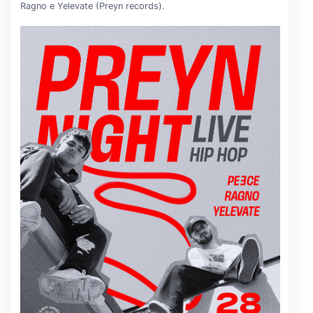
Ragno e Yelevate (Preyn records).