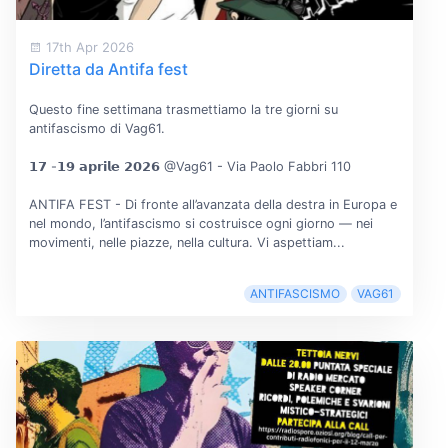
17th Apr 2026
Diretta da Antifa fest
Questo fine settimana trasmettiamo la tre giorni su
antifascismo di Vag61.
𝟭𝟳 -𝟭𝟵 𝗮𝗽𝗿𝗶𝗹𝗲 𝟮𝟬𝟮𝟲 @Vag61 - Via Paolo Fabbri 110
ANTIFA FEST - Di fronte all’avanzata della destra in Europa e
nel mondo, l’antifascismo si costruisce ogni giorno — nei
movimenti, nelle piazze, nella cultura. Vi aspettiam...
ANTIFASCISMO
VAG61