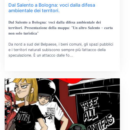
Dal Salento a Bologna: voci dalla difesa
ambientale dei territori.
𝐃𝐚𝐥 𝐒𝐚𝐥𝐞𝐧𝐭𝐨 𝐚 𝐁𝐨𝐥𝐨𝐠𝐧𝐚: v𝐨𝐜𝐢 𝐝𝐚𝐥𝐥𝐚 𝐝𝐢𝐟𝐞𝐬𝐚 𝐚𝐦𝐛𝐢𝐞𝐧𝐭𝐚𝐥𝐞 𝐝𝐞𝐢
𝐭𝐞𝐫𝐫𝐢𝐭𝐨𝐫𝐢. 𝐏𝐫𝐞𝐬𝐞𝐧𝐭𝐚𝐳𝐢𝐨𝐧𝐞 𝐝𝐞𝐥𝐥𝐚 𝐦𝐚𝐩𝐩𝐚: “𝐔𝐧 𝐚𝐥𝐭𝐫𝐨 𝐒𝐚𝐥𝐞𝐧𝐭𝐨 - 𝐜𝐚𝐫𝐭𝐚
𝐧𝐨𝐧 𝐬𝐨𝐥𝐨 𝐭𝐮𝐫𝐢𝐬𝐭𝐢𝐜𝐚”
Da nord a sud del Belpaese, i beni comuni, gli spazi pubblici
e i territori naturali subiscono sempre più l’attacco della
speculazione. È un attacco dalle fo...