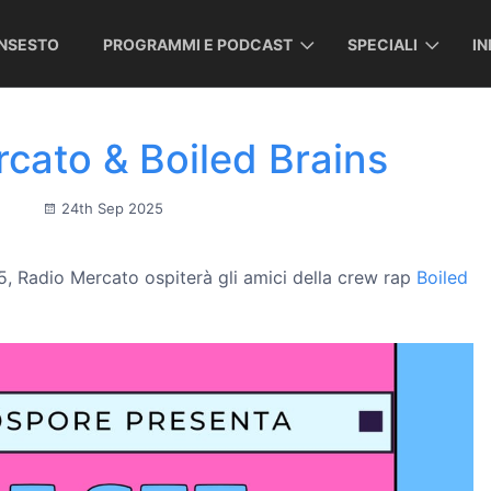
INSESTO
PROGRAMMI E PODCAST
SPECIALI
I
cato & Boiled Brains
24th Sep 2025
, Radio Mercato ospiterà gli amici della crew rap
Boiled