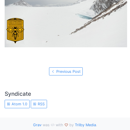
Previous Post
Syndicate
Atom 1.0
RSS
Grav
was
with
by
Trilby Media
.