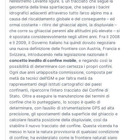
nell’estremo Levante ligure. È un tracciato che segue la
geometria della linea spartiacque, che separa i bacini
idrografici adiacenti attraverso tutto l’arco alpino ma a
causa del riscaldamento globale e del conseguente – ed
ormai costante – ritiro dei ghiacciai alpini, la displuviale –
che corre su ghiacciai perenni alle altitudini più elevate – si
è spostata considerevolmente negli ultimi anni. Fra il 2008
e il 2009, il Governo Italiano ha quindi dovuto negoziare
una nuova definizione delle frontiere con Austria, Francia e
Svizzera, introducendo nella legislazione nazionale il
concetto inedito di confine mobile
, e negando così la
possibilità di determinare con certezza i propri confini.
Ogni due anni un’apposita commissione, composta per
metà da tecnici dell’IGM e per l’altra metà da
rappresentanti degli istituti cartografici dei paesi
confinanti, ripercorre l’intero tracciato del Confine di
Stato. Oltre a eseguire la manutenzione dei termini di
confine che lo punteggiano, lo scopo è quello di
determinare, con l’ausilio di strumentazione GPS ad alta
precisione, gli spostamenti della superficie del ghiaccio e
calcolare l’esatta posizione della displuviale, così da
stabilire il nuovo tracciato del confine. Questa vicenda ha
messo in luce la natura provvisoria di qualsiasi condizione
di confine; ha evidenziato come le frontiere naturali siano