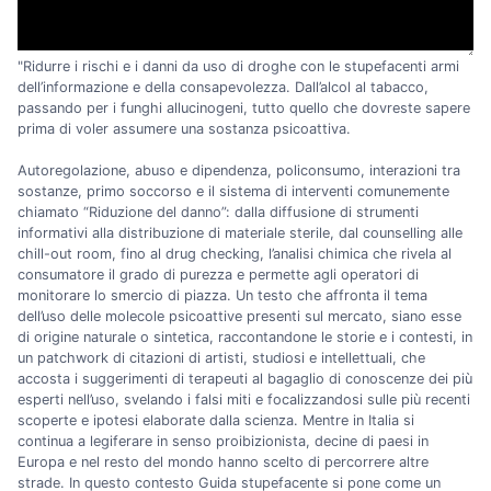
"Ridurre i rischi e i danni da uso di droghe con le stupefacenti armi
dell’informazione e della consapevolezza. Dall’alcol al tabacco,
passando per i funghi allucinogeni, tutto quello che dovreste sapere
prima di voler assumere una sostanza psicoattiva.
Autoregolazione, abuso e dipendenza, policonsumo, interazioni tra
sostanze, primo soccorso e il sistema di interventi comunemente
chiamato “Riduzione del danno”: dalla diffusione di strumenti
informativi alla distribuzione di materiale sterile, dal counselling alle
chill-out room, fino al drug checking, l’analisi chimica che rivela al
consumatore il grado di purezza e permette agli operatori di
monitorare lo smercio di piazza. Un testo che affronta il tema
dell’uso delle molecole psicoattive presenti sul mercato, siano esse
di origine naturale o sintetica, raccontandone le storie e i contesti, in
un patchwork di citazioni di artisti, studiosi e intellettuali, che
accosta i suggerimenti di terapeuti al bagaglio di conoscenze dei più
esperti nell’uso, svelando i falsi miti e focalizzandosi sulle più recenti
scoperte e ipotesi elaborate dalla scienza. Mentre in Italia si
continua a legiferare in senso proibizionista, decine di paesi in
Europa e nel resto del mondo hanno scelto di percorrere altre
strade. In questo contesto Guida stupefacente si pone come un