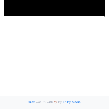
Grav
was
with
by
Trilby Media
.