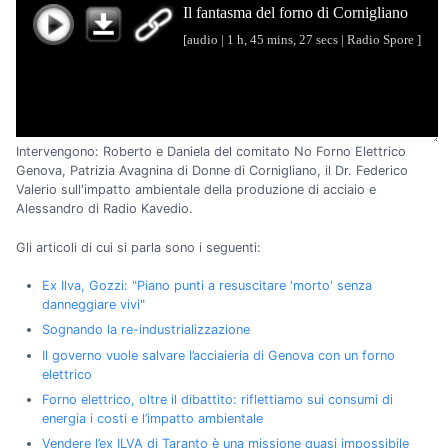
Intervengono: Roberto e Daniela del comitato No Forno Elettrico
Genova, Patrizia Avagnina di Donne di Cornigliano, il Dr. Federico
Valerio sull'impatto ambientale della produzione di acciaio e
Alessandro di Radio Kavedio.
Gli articoli di cui si parla sono i seguenti:
Ex Ilva, Gozzi: "Piano punti a resuscitare 'morto' senza
danneggiare vivi"
Sognando la re-industrializzazione
Il governo vuole salvare l’acciaieria di Genova con un forno
elettrico
Forno elettrico, oltre il dibattito: riflettiamo sui consumi di
energia i costi e l’impatto ambientale
Vendere l’ex ILVA di Taranto è una missione quasi impossibile