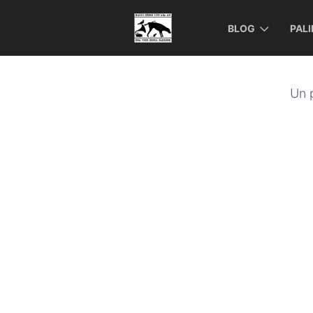
BLOG
PAL
Un p