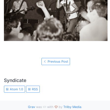
Previous Post
Syndicate
Atom 1.0
RSS
Grav
was
with
by
Trilby Media
.