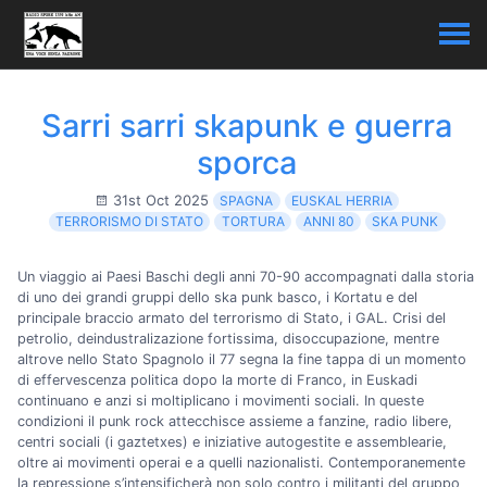
Sarri sarri skapunk e guerra
sporca
31st Oct 2025
SPAGNA
EUSKAL HERRIA
TERRORISMO DI STATO
TORTURA
ANNI 80
SKA PUNK
Un viaggio ai Paesi Baschi degli anni 70-90 accompagnati dalla storia
di uno dei grandi gruppi dello ska punk basco, i Kortatu e del
principale braccio armato del terrorismo di Stato, i GAL. Crisi del
petrolio, deindustralizazione fortissima, disoccupazione, mentre
altrove nello Stato Spagnolo il 77 segna la fine tappa di un momento
di effervescenza politica dopo la morte di Franco, in Euskadi
continuano e anzi si moltiplicano i movimenti sociali. In queste
condizioni il punk rock attecchisce assieme a fanzine, radio libere,
centri sociali (i gaztetxes) e iniziative autogestite e assemblearie,
oltre ai movimenti operai e a quelli nazionalisti. Contemporanemente
la repressione s’intensificherà non solo contro i militanti del gruppo