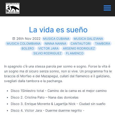
La vida es sueño
26th Nov 2022
MUSICA CUBANA
MUSICA GALIZIANA
MUSICA COLOMBIANA
NINNA NANNA
CANTAUTORI
TAMBORA
BOLERO
VICTOR JARA
ARSENIO RODRIGUEZ
SILVIO RODRIGUEZ
FLAMENCO
In spagnolo c'è una stessa parola per sonno e sogno. Forse la vita è
un sogno ma di sicuro senza sonno, non si vive. Un programma fra le
braccia di Morfeo e del Mazapegul, cullati dal flamenco e il galiziano,
svegliati dalla tambora e la pachanga.
Disco 1Siniestro total - Camino de la cama es el mejor camino
Disco 2. Cristina Pato – Nana das donicelas
Disco 3. Enrique Morente & Lagartija Nick - Ciudad sin sueño
Disco 4. Victor Jara - Duerme duerme negrito -