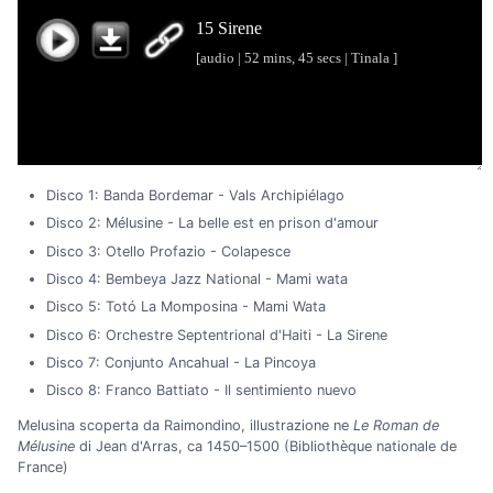
Disco 1: Banda Bordemar - Vals Archipiélago
Disco 2: Mélusine - La belle est en prison d'amour
Disco 3: Otello Profazio - Colapesce
Disco 4: Bembeya Jazz National - Mami wata
Disco 5: Totó La Momposina - Mami Wata
Disco 6: Orchestre Septentrional d'Haiti - La Sirene
Disco 7: Conjunto Ancahual - La Pincoya
Disco 8: Franco Battiato - Il sentimiento nuevo
Melusina scoperta da Raimondino, illustrazione ne
Le Roman de
Mélusine
di Jean d'Arras, ca 1450–1500 (Bibliothèque nationale de
France)