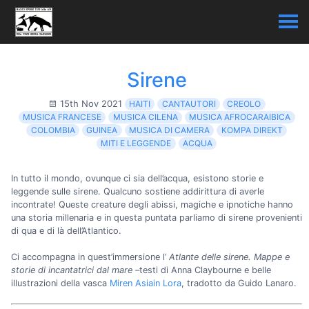
Sirene
15th Nov 2021
HAITI
CANTAUTORI
CREOLO
MUSICA FRANCESE
MUSICA CILENA
MUSICA AFROCARAIBICA
COLOMBIA
GUINEA
MUSICA DI CAMERA
KOMPA DIREKT
MITI E LEGGENDE
ACQUA
In tutto il mondo, ovunque ci sia dell’acqua, esistono storie e
leggende sulle sirene. Qualcuno sostiene addirittura di averle
incontrate! Queste creature degli abissi, magiche e ipnotiche hanno
una storia millenaria e in questa puntata parliamo di sirene provenienti
di qua e di là dell’Atlantico.
Ci accompagna in quest’immersione l’
Atlante delle sirene. Mappe e
storie di incantatrici dal mare
–testi di Anna Claybourne e belle
illustrazioni della vasca
Miren Asiain Lora
, tradotto da Guido Lanaro.