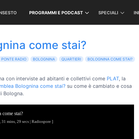
INSESTO
PROGRAMMI E PODCAST
SPECIALI
I
gnina come stai?
PONTE RADIO
BOLOGNINA
QUARTIERI
BOLOGNINA COME STAI?
a con interviste ad abitanti e collettivi come
PLAT
, la
mblea Bolognina come stai?
su come è cambiato e cosa
i Bologna.