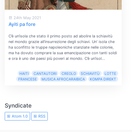
24th May 2021
Ayiti pa fore
C’è un’isola che stato il primo posto ad abolire la schiavitù
nel mondo grazie all’insurrezione degli schiavi. Un' isola che
ha sconfitto le truppe napoleoniche stanziate nelle colonie,
ma ha dovuto comprare la sua emancipazione con tanti soldi
e ora è uno dei paesi più poveri al mondo. C’è un’isol...
HAITI
CANTAUTORI
CREOLO
SCHIAVITÙ
LOTTE
FRANCESE
MUSICA AFROCARAIBICA
KOMPA DIREKT
Syndicate
Atom 1.0
RSS