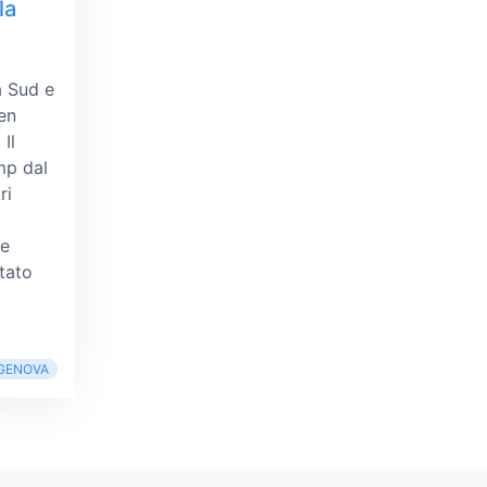
la
a Sud e
en
! Il
mp dal
ri
re
tato
GENOVA