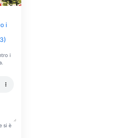
o i
3)
tro i
a.
e si è