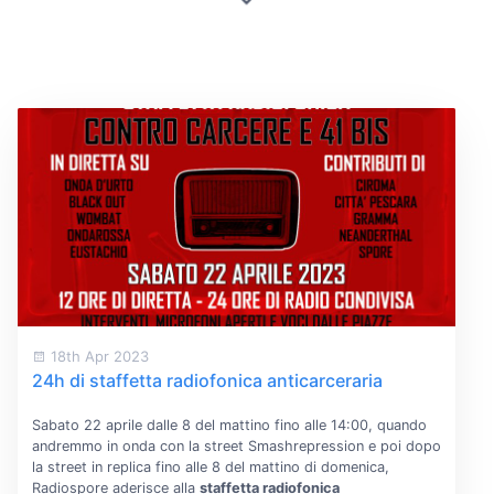
18th Apr 2023
24h di staffetta radiofonica anticarceraria
Sabato 22 aprile dalle 8 del mattino fino alle 14:00, quando
andremmo in onda con la street Smashrepression e poi dopo
la street in replica fino alle 8 del mattino di domenica,
Radiospore aderisce alla
staffetta radiofonica