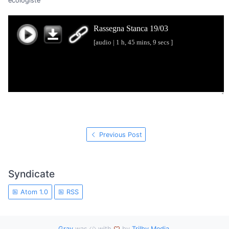
ecologiste
Previous Post
Syndicate
Atom 1.0
RSS
Grav
was
with
by
Trilby Media
.