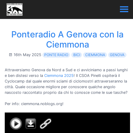
Ponteradio A Genova con la
Ciemmona
16th May 2025
PONTE RADIO
BICI
CIEMMONA
GENOVA
Attraversiamo Genova da Nord a Sud e ci avviciniamo a passi lunghi
e ben distesi verso la
Ciemmona 2025
! Il CSOA Pinelli ospiterà il
Cyclocamp dal quale enormi sciami di ciclomostri attraverseranno la
città. Quale occasione migliore per conoscere qualche angolo
nascosto raccontato proprio da chi lo conosce come le sue tasche?
Per info: ciemmona.noblogs.org!