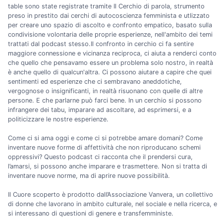
table sono state registrate tramite Il Cerchio di parola, strumento
preso in prestito dai cerchi di autocoscienza femminista e utlizzato
per creare uno spazio di ascolto e confronto empatico, basato sulla
condivisione volontaria delle proprie esperienze, nell'ambito dei temi
trattati dal podcast stesso.Il confronto in cerchio ci fa sentire
maggiore connessione e vicinanza reciproca, ci aiuta a renderci conto
che quello che pensavamo essere un problema solo nostro, in realtà
è anche quello di qualcun'altra. Ci possono aiutare a capire che quei
sentimenti ed esperienze che ci sembravano aneddotiche,
vergognose o insignificanti, in realtà risuonano con quelle di altre
persone. E che parlarne può farci bene. In un cerchio si possono
infrangere dei tabu, imparare ad ascoltare, ad esprimersi, e a
politicizzare le nostre esperienze.
Come ci si ama oggi e come ci si potrebbe amare domani? Come
inventare nuove forme di affettività che non riproducano schemi
oppressivi? Questo podcast ci racconta che il prendersi cura,
l’amarsi, si possono anche imparare e trasmettere. Non si tratta di
inventare nuove norme, ma di aprire nuove possibilità.
Il Cuore scoperto è prodotto dall’Associazione Vanvera, un collettivo
di donne che lavorano in ambito culturale, nel sociale e nella ricerca, e
si interessano di questioni di genere e transfemministe.