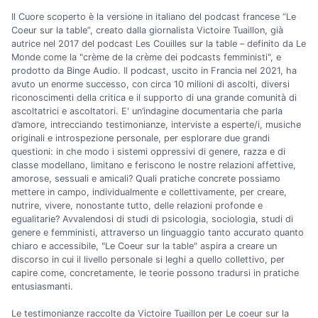
Il Cuore scoperto è la versione in italiano del podcast francese “Le
Coeur sur la table”, creato dalla giornalista Victoire Tuaillon, già
autrice nel 2017 del podcast Les Couilles sur la table – definito da Le
Monde come la "crème de la crème dei podcasts femministi", e
prodotto da Binge Audio. Il podcast, uscito in Francia nel 2021, ha
avuto un enorme successo, con circa 10 milioni di ascolti, diversi
riconoscimenti della critica e il supporto di una grande comunità di
ascoltatrici e ascoltatori. E' un’indagine documentaria che parla
d’amore, intrecciando testimonianze, interviste a esperte/i, musiche
originali e introspezione personale, per esplorare due grandi
questioni: in che modo i sistemi oppressivi di genere, razza e di
classe modellano, limitano e feriscono le nostre relazioni affettive,
amorose, sessuali e amicali? Quali pratiche concrete possiamo
mettere in campo, individualmente e collettivamente, per creare,
nutrire, vivere, nonostante tutto, delle relazioni profonde e
egualitarie? Avvalendosi di studi di psicologia, sociologia, studi di
genere e femministi, attraverso un linguaggio tanto accurato quanto
chiaro e accessibile, "Le Coeur sur la table" aspira a creare un
discorso in cui il livello personale si leghi a quello collettivo, per
capire come, concretamente, le teorie possono tradursi in pratiche
entusiasmanti.
Le testimonianze raccolte da Victoire Tuaillon per Le coeur sur la