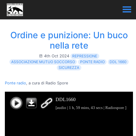
Ordine e punizione: Un buco
nella rete
4th Oct 2024
REPRESSIONE
ASSOCIAZIONE MUTUO SOCCORSO
PONTE RADIO
DDL 1660
SICUREZZA
Ponte radio
, a cura di Radio Spore