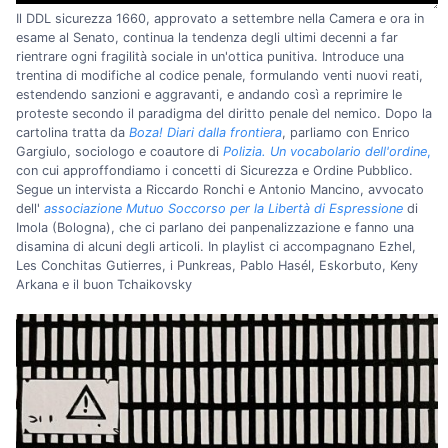
Il DDL sicurezza 1660, approvato a settembre nella Camera e ora in
esame al Senato, continua la tendenza degli ultimi decenni a far
rientrare ogni fragilità sociale in un'ottica punitiva. Introduce una
trentina di modifiche al codice penale, formulando venti nuovi reati,
estendendo sanzioni e aggravanti, e andando così a reprimire le
proteste secondo il paradigma del diritto penale del nemico. Dopo la
cartolina tratta da
Boza! Diari dalla frontiera
, parliamo con Enrico
Gargiulo, sociologo e coautore di
Polizia. Un vocabolario dell'ordine
,
con cui approffondiamo i concetti di Sicurezza e Ordine Pubblico.
Segue un intervista a Riccardo Ronchi e Antonio Mancino, avvocato
dell'
associazione Mutuo Soccorso per la Libertà di Espressione
di
Imola (Bologna), che ci parlano dei panpenalizzazione e fanno una
disamina di alcuni degli articoli. In playlist ci accompagnano Ezhel,
Les Conchitas Gutierres, i Punkreas, Pablo Hasél, Eskorbuto, Keny
Arkana e il buon Tchaikovsky