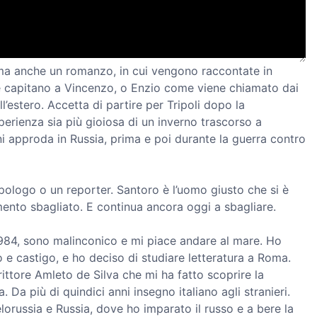
 ma anche un romanzo, in cui vengono raccontate in
he capitano a Vincenzo, o Enzio come viene chiamato dai
ll’estero. Accetta di partire per Tripoli dopo la
sperienza sia più gioiosa di un inverno trascorso a
ni approda in Russia, prima e poi durante la guerra contro
ologo o un reporter. Santoro è l’uomo giusto che si è
ento sbagliato. E continua ancora oggi a sbagliare.
1984, sono malinconico e mi piace andare al mare. Ho
tto e castigo, e ho deciso di studiare letteratura a Roma.
ittore Amleto de Silva che mi ha fatto scoprire la
a. Da più di quindici anni insegno italiano agli stranieri.
elorussia e Russia, dove ho imparato il russo e a bere la