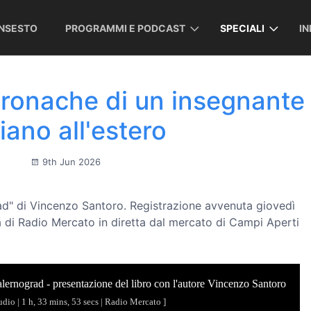
INSESTO
PROGRAMMI E PODCAST
SPECIALI
I
cronache di un insegnante
liano all'estero
9th Jun 2026
ad" di Vincenzo Santoro. Registrazione avvenuta giovedì
ta di Radio Mercato in diretta dal mercato di Campi Aperti