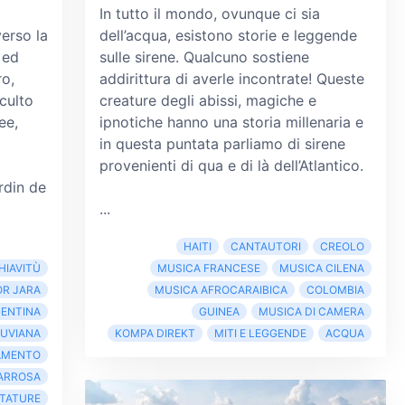
l
In tutto il mondo, ovunque ci sia
verso la
dell’acqua, esistono storie e leggende
 ed
sulle sirene. Qualcuno sostiene
ro,
addirittura di averle incontrate! Queste
culto
creature degli abissi, magiche e
ee,
ipnotiche hanno una storia millenaria e
in questa puntata parliamo di sirene
provenienti di qua e di là dell’Atlantico.
rdin de
...
HAITI
CANTAUTORI
CREOLO
HIAVITÙ
MUSICA FRANCESE
MUSICA CILENA
OR JARA
MUSICA AFROCARAIBICA
COLOMBIA
ENTINA
GUINEA
MUSICA DI CAMERA
UVIANA
KOMPA DIREKT
MITI E LEGGENDE
ACQUA
AMENTO
TARROSA
TTATURE