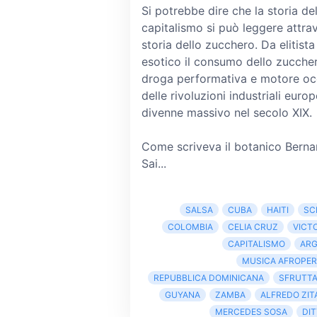
Si potrebbe dire che la storia de
capitalismo si può leggere attra
storia dello zucchero. Da elitista
esotico il consumo dello zucche
droga performativa e motore oc
delle rivoluzioni industriali europ
divenne massivo nel secolo XIX.
Come scriveva il botanico Berna
Sai...
SALSA
CUBA
HAITI
SC
COLOMBIA
CELIA CRUZ
VICT
CAPITALISMO
ARG
MUSICA AFROPER
REPUBBLICA DOMINICANA
SFRUTT
GUYANA
ZAMBA
ALFREDO ZI
MERCEDES SOSA
DI