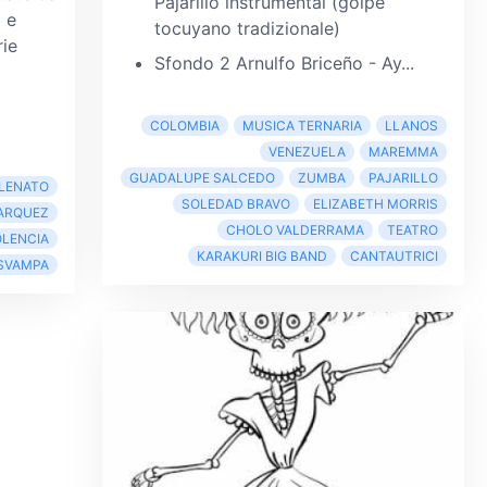
Pajarillo instrumental (golpe
 e
tocuyano tradizionale)
rie
Sfondo 2 Arnulfo Briceño - Ay...
COLOMBIA
MUSICA TERNARIA
LLANOS
VENEZUELA
MAREMMA
GUADALUPE SALCEDO
ZUMBA
PAJARILLO
LENATO
SOLEDAD BRAVO
ELIZABETH MORRIS
MARQUEZ
CHOLO VALDERRAMA
TEATRO
OLENCIA
KARAKURI BIG BAND
CANTAUTRICI
SVAMPA