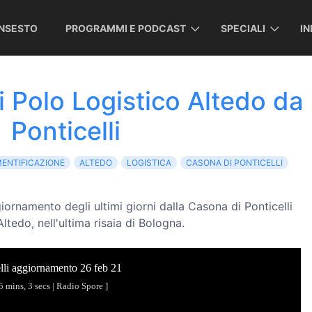
INSESTO
PROGRAMMI E PODCAST
SPECIALI
I
 Polo Logistico Altedo da
Ponticelli
ENTIFICAZIONE
ALTEDO
LOGISTICA
CASONA DI PONTICELLI
ornamento degli ultimi giorni dalla Casona di Ponticelli
ltedo, nell'ultima risaia di Bologna.