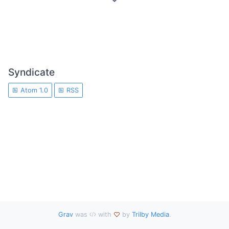
Syndicate
Atom 1.0
RSS
Grav
was
with
by
Trilby Media
.