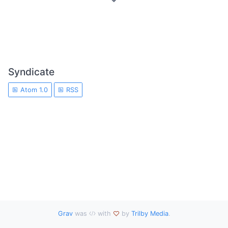
Syndicate
Atom 1.0
RSS
Grav
was
with
by
Trilby Media
.