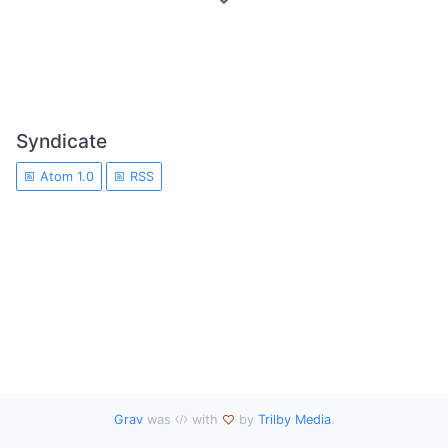
Syndicate
Atom 1.0
RSS
Grav
was
with
by
Trilby Media
.