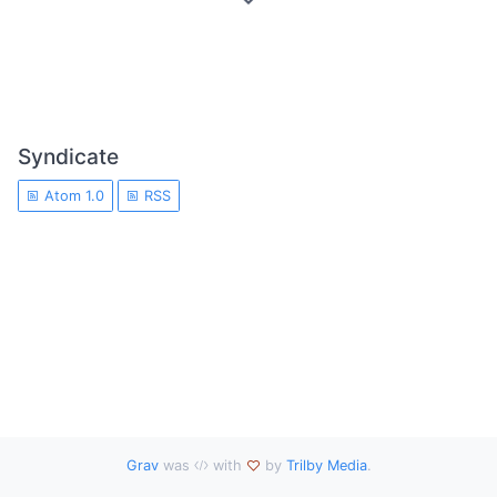
Syndicate
Atom 1.0
RSS
Grav
was
with
by
Trilby Media
.