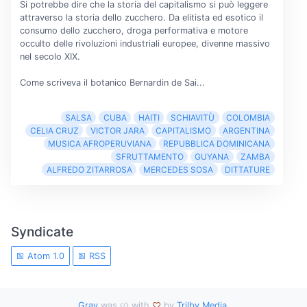
Si potrebbe dire che la storia del capitalismo si può leggere
attraverso la storia dello zucchero. Da elitista ed esotico il
consumo dello zucchero, droga performativa e motore
occulto delle rivoluzioni industriali europee, divenne massivo
nel secolo XIX.
Come scriveva il botanico Bernardin de Sai...
SALSA
CUBA
HAITI
SCHIAVITÙ
COLOMBIA
CELIA CRUZ
VICTOR JARA
CAPITALISMO
ARGENTINA
MUSICA AFROPERUVIANA
REPUBBLICA DOMINICANA
SFRUTTAMENTO
GUYANA
ZAMBA
ALFREDO ZITARROSA
MERCEDES SOSA
DITTATURE
Syndicate
Atom 1.0
RSS
Grav
was
with
by
Trilby Media
.