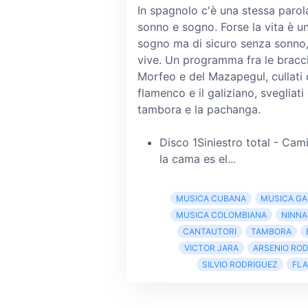
In spagnolo c'è una stessa parol
sonno e sogno. Forse la vita è u
sogno ma di sicuro senza sonno,
vive. Un programma fra le bracci
Morfeo e del Mazapegul, cullati 
flamenco e il galiziano, svegliati 
tambora e la pachanga.
Disco 1Siniestro total - Cam
la cama es el...
MUSICA CUBANA
MUSICA GA
MUSICA COLOMBIANA
NINNA
CANTAUTORI
TAMBORA
VICTOR JARA
ARSENIO RO
SILVIO RODRIGUEZ
FL