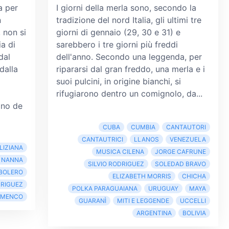
a per
I giorni della merla sono, secondo la
n
tradizione del nord Italia, gli ultimi tre
 non si
giorni di gennaio (29, 30 e 31) e
a di
sarebbero i tre giorni più freddi
dal
dell'anno. Secondo una leggenda, per
dalla
ripararsi dal gran freddo, una merla e i
suoi pulcini, in origine bianchi, si
rifugiarono dentro un comignolo, da...
ino de
CUBA
CUMBIA
CANTAUTORI
CANTAUTRICI
LLANOS
VENEZUELA
LIZIANA
MUSICA CILENA
JORGE CAFRUNE
 NANNA
SILVIO RODRIGUEZ
SOLEDAD BRAVO
BOLERO
ELIZABETH MORRIS
CHICHA
DRIGUEZ
POLKA PARAGUAIANA
URUGUAY
MAYA
AMENCO
GUARANÌ
MITI E LEGGENDE
UCCELLI
ARGENTINA
BOLIVIA